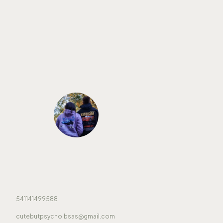
541141499588
cutebutpsycho.bsas@gmail.com