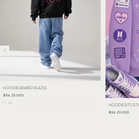
HOODIE ARAÑOTA AZUL
$56.25 USD
+1
HOODIE BTS ST
$56.25 USD