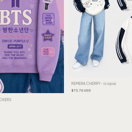
REMERA CHERRY - (copia)
$73.75 USD
ICKERS