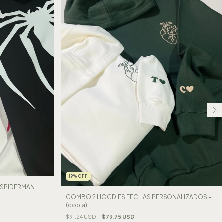
19
%
OFF
 SPIDERMAN
COMBO 2 HOODIES FECHAS PERSONALIZADOS -
(copia)
$91.24 USD
$73.75 USD