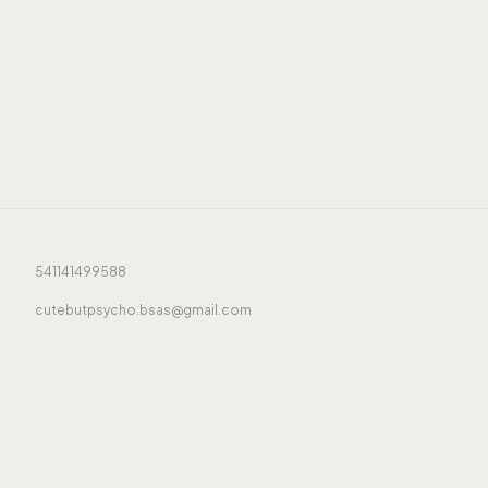
541141499588
cutebutpsycho.bsas@gmail.com