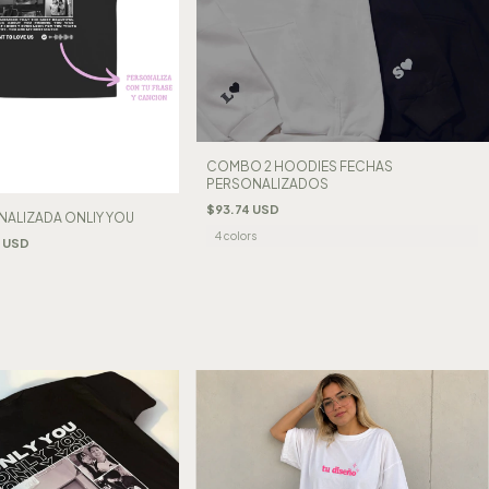
COMBO 2 HOODIES FECHAS
PERSONALIZADOS
$93.74 USD
ALIZADA ONLIY YOU
4 colors
 USD