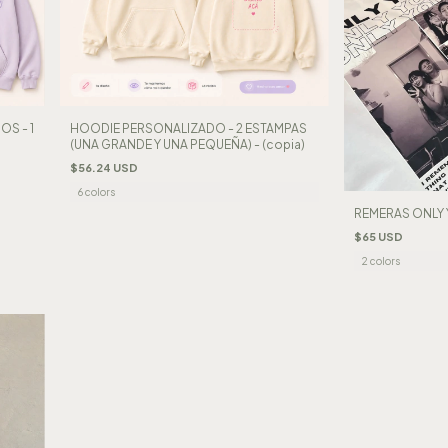
S - 1
HOODIE PERSONALIZADO - 2 ESTAMPAS
(UNA GRANDE Y UNA PEQUEÑA) - (copia)
$56.24 USD
6 colors
REMERAS ONLY 
$65 USD
2 colors