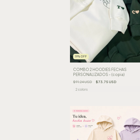
19
%
OFF
COMBO 2 HOODIES FECHAS
PERSONALIZADOS - (copia)
$91.24 USD
$73.75 USD
2 colors