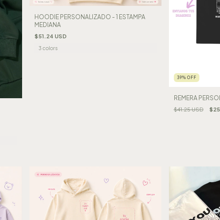
HOODIE PERSONALIZADO - 1 ESTAMPA
MEDIANA
$51.24 USD
3 colors
39
%
OFF
REMERA PERSON
$41.25 USD
$25